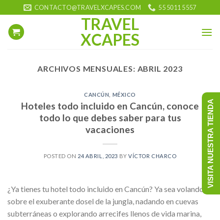
Saltar
CONTACTO@TRAVELXCAPES.COM
55 5011 5557
al
TRAVEL
contenido
XCAPES
ARCHIVOS MENSUALES:
ABRIL 2023
CANCÚN
,
MÉXICO
VISITA NUESTRA TIENDA
Hoteles todo incluido en Cancún, conoce
todo lo que debes saber para tus
vacaciones
POSTED ON
24 ABRIL, 2023
BY
VÍCTOR CHARCO
¿Ya tienes tu hotel todo incluido en Cancún? Ya sea volando
sobre el exuberante dosel de la jungla, nadando en cuevas
subterráneas o explorando arrecifes llenos de vida marina,