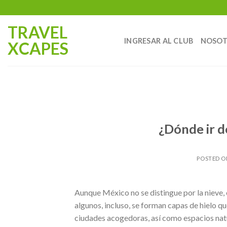
Saltar
al
TRAVEL
contenido
INGRESAR AL CLUB
NOSOT
XCAPES
¿Dónde ir d
POSTED 
Aunque México no se distingue por la nieve, e
algunos, incluso, se forman capas de hielo q
ciudades acogedoras, así como espacios natu